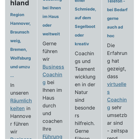
einer
Telefon -
hland
bei Ihnen
Schmiede,
bei Bedarf
Region
im Haus
auf dem
gerne
Hannover,
oder
Segelboot
auch ad
Braunsch
weltweit
oder
hoc
weig,
Gerne
kreativ
Die
Bremen,
führen
Erfahrun
Coachin
Wolfsburg
wir
g hat
gs und
Business
und umzu
gezeigt,
Teament
Coachin
...
dass
wicklung
g
bei
virtuelle
en in der
In
Ihnen im
s
Natur
unseren
Haus
Coachin
sind
Räumlich
durch
g
sehr
besonde
keiten
in
und
umsetzb
rs
Hannove
coachen
ar sind
hilfreich.
r führen
Ihre
- zeitspa
Gerne
wir
Führung
rend
führen