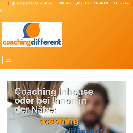
|
+49 (0)511- 16 59 76 020
|
Mail
|
KLIENTENPORTAL
|
Suche
|
a
C
o
a
c
h
i
n
g
I
n
h
o
u
s
e
o
d
e
r
b
e
i
I
h
n
e
n
i
n
d
e
r
N
ä
h
e
:
c
o
a
c
h
i
n
g
d
i
f
f
e
r
e
n
t