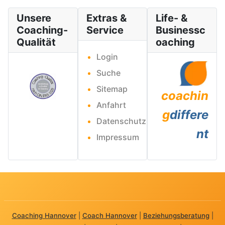
Unsere
Extras &
Life- &
Coaching-
Service
Businessc
Qualität
oaching
Login
Suche
Sitemap
coachin
Anfahrt
g
differe
Datenschutz
nt
Impressum
Coaching Hannover
|
Coach Hannover
|
Beziehungsberatung
|