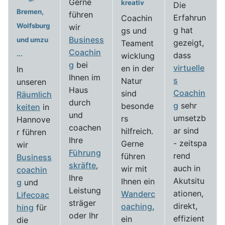
Gerne
kreativ
Die
Bremen,
führen
Erfahrun
Coachin
Wolfsburg
wir
g hat
gs und
Business
und umzu
gezeigt,
Teament
Coachin
...
dass
wicklung
g
bei
virtuelle
en in der
In
Ihnen im
s
Natur
unseren
Haus
Coachin
sind
Räumlich
durch
g
sehr
besonde
keiten
in
und
umsetzb
rs
Hannove
coachen
ar sind
hilfreich.
r führen
Ihre
- zeitspa
Gerne
wir
Führung
rend
führen
Business
skräfte
,
auch in
wir mit
coachin
Ihre
Akutsitu
Ihnen ein
g
und
Leistung
ationen,
Wanderc
Lifecoac
sträger
direkt,
oaching
,
hing
für
oder Ihr
effizient
ein
die