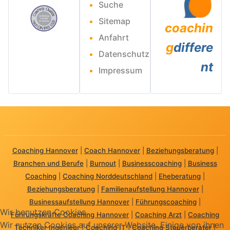
Suche
Sitemap
coachin
Anfahrt
g
differe
Datenschutz
nt
Impressum
Coaching Hannover
|
Coach Hannover
|
Beziehungsberatung
|
Branchen und Berufe
|
Burnout
|
Businesscoaching
|
Business
Coaching
|
Coaching Norddeutschland
|
Eheberatung
|
Beziehungsberatung
|
Familienaufstellung Hannover
|
Businessaufstellung Hannover
|
Führungscoaching
|
Wir benutzen Cookies
Führungskräfte Coaching Hannover
|
Coaching Arzt
|
Coaching
Wir nutzen Cookies auf unserer Website. Einige von ihnen
Techniker Ingenieur
|
Coaching IT
|
Coaching Steuerberater
|