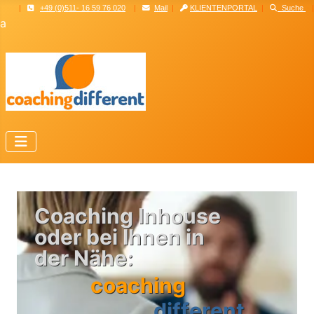
|
+49 (0)511- 16 59 76 020
|
Mail
|
KLIENTENPORTAL
|
Suche
|
a
C
o
a
c
h
i
n
g
I
n
h
o
u
s
e
o
d
e
r
b
e
i
I
h
n
e
n
i
n
d
e
r
N
ä
h
e
:
c
o
a
c
h
i
n
g
d
i
f
f
e
r
e
n
t