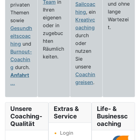
Team
in
und ohne
Sailcoac
privaten
Ihren
lange
hing
, ein
Themen
eigenen
Wartezei
Kreativc
sowie
oder in
t.
oaching
Gesundh
zugebuc
durch
eitscoac
hten
oder
hing
und
Räumlich
nutzen
Burnout-
keiten.
Sie
Coachin
unsere
g
durch.
Coachin
Anfahrt
greisen
.
...
Unsere
Extras &
Life- &
Coaching-
Service
Businessc
Qualität
oaching
Login