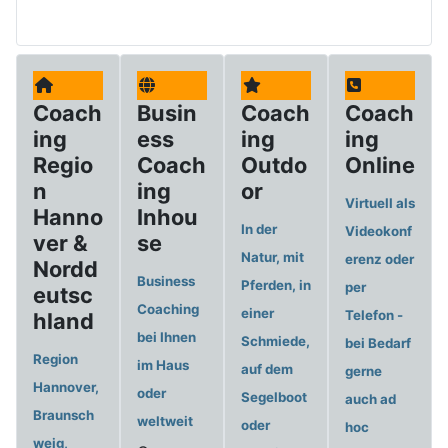
Coach
Busin
Coach
Coach
ing
ess
ing
ing
Regio
Coach
Outdo
Online
n
ing
or
Virtuell als
Hanno
Inhou
In der
Videokonf
ver &
se
Natur, mit
erenz oder
Nordd
Business
Pferden, in
per
eutsc
Coaching
einer
Telefon -
hland
bei Ihnen
Schmiede,
bei Bedarf
Region
im Haus
auf dem
gerne
Hannover,
oder
Segelboot
auch ad
Braunsch
weltweit
oder
hoc
weig,