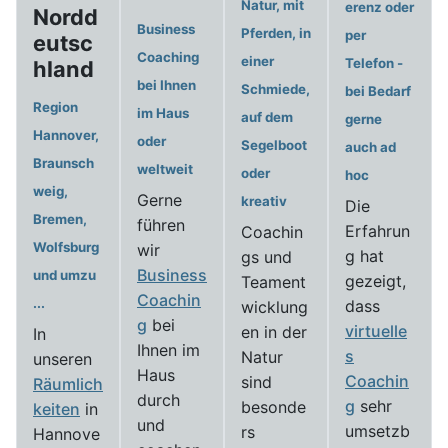
Natur, mit
erenz oder
Nordd
Business
Pferden, in
per
eutsc
Coaching
einer
Telefon -
hland
bei Ihnen
Schmiede,
bei Bedarf
Region
im Haus
auf dem
gerne
Hannover,
oder
Segelboot
auch ad
Braunsch
weltweit
oder
hoc
weig,
Gerne
kreativ
Die
Bremen,
führen
Erfahrun
Coachin
Wolfsburg
wir
g hat
gs und
Business
und umzu
gezeigt,
Teament
Coachin
...
dass
wicklung
g
bei
virtuelle
en in der
In
Ihnen im
s
Natur
unseren
Haus
Coachin
sind
Räumlich
durch
g
sehr
besonde
keiten
in
und
umsetzb
rs
Hannove