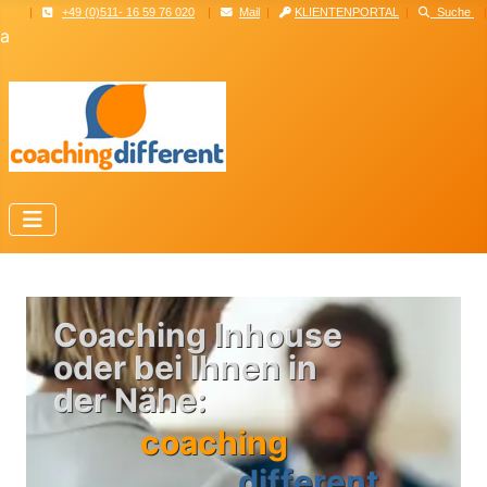
|
+49 (0)511- 16 59 76 020
|
Mail
|
KLIENTENPORTAL
|
Suche
|
a
C
o
a
c
h
i
n
g
I
n
h
o
u
s
e
o
d
e
r
b
e
i
I
h
n
e
n
i
n
d
e
r
N
ä
h
e
:
c
o
a
c
h
i
n
g
d
i
f
f
e
r
e
n
t