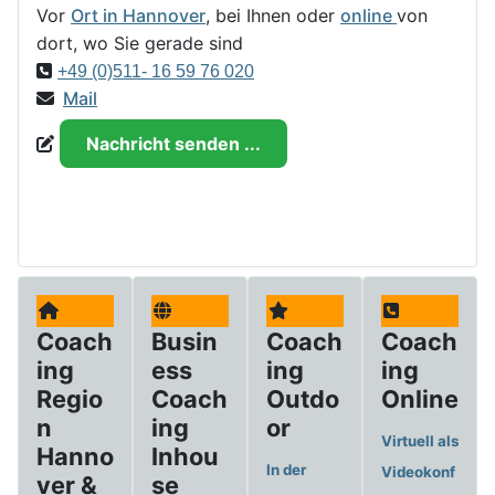
Vor
Ort in Hannover
, bei Ihnen oder
online
von
dort, wo Sie gerade sind
+49 (0)511- 16 59 76 020
Mail
Nachricht senden ...
Coach
Busin
Coach
Coach
ing
ess
ing
ing
Regio
Coach
Outdo
Online
n
ing
or
Virtuell als
Hanno
Inhou
In der
Videokonf
ver &
se