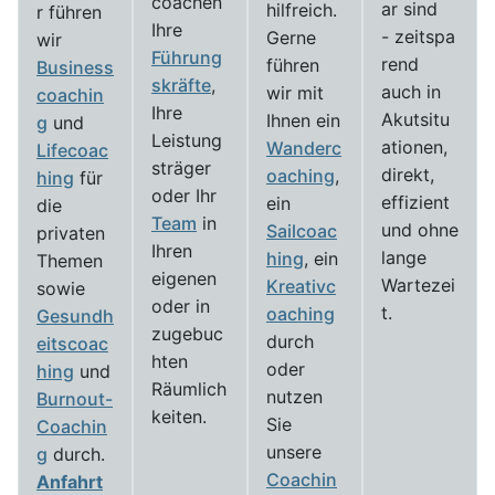
coachen
ar sind
hilfreich.
r führen
Ihre
- zeitspa
Gerne
wir
Führung
rend
führen
Business
skräfte
,
auch in
wir mit
coachin
Ihre
Akutsitu
Ihnen ein
g
und
Leistung
ationen,
Wanderc
Lifecoac
sträger
direkt,
oaching
,
hing
für
oder Ihr
effizient
ein
die
Team
in
und ohne
Sailcoac
privaten
Ihren
lange
hing
, ein
Themen
eigenen
Wartezei
Kreativc
sowie
oder in
t.
oaching
Gesundh
zugebuc
durch
eitscoac
hten
oder
hing
und
Räumlich
nutzen
Burnout-
keiten.
Sie
Coachin
unsere
g
durch.
Coachin
Anfahrt